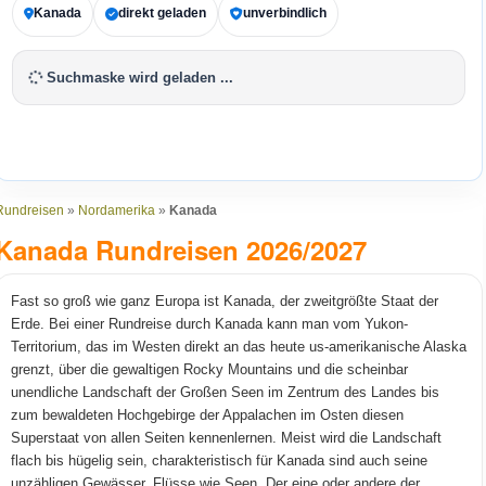
Kanada
direkt geladen
unverbindlich
Suchmaske wird geladen ...
Rundreisen
»
Nordamerika
»
Kanada
Kanada Rundreisen 2026/2027
Fast so groß wie ganz Europa ist Kanada, der zweitgrößte Staat der
Erde. Bei einer Rundreise durch Kanada kann man vom Yukon-
Territorium, das im Westen direkt an das heute us-amerikanische Alaska
grenzt, über die gewaltigen Rocky Mountains und die scheinbar
unendliche Landschaft der Großen Seen im Zentrum des Landes bis
zum bewaldeten Hochgebirge der Appalachen im Osten diesen
Superstaat von allen Seiten kennenlernen. Meist wird die Landschaft
flach bis hügelig sein, charakteristisch für Kanada sind auch seine
unzähligen Gewässer, Flüsse wie Seen. Der eine oder andere der