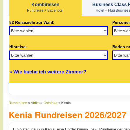
Kombireisen
Business Class 
Rundreise + Badehotel
Hotel + Flug Busines
82 Reiseziele zur Wahl:
Persone
Hinreise:
Baden n
» Wie buche ich weitere Zimmer?
Rundreisen
»
Afrika
»
Ostafrika
»
Kenia
Kenia Rundreisen 2026/2027
Ein Safariurlaub in Kenia, eine Entdeckungs-, bzw. Rundreise der ga