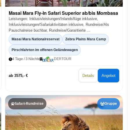
Masai Mara Fly-In Safari Superior ab/bis Mombasa
Leistungen: Inklusivleistungen/Inlandsflüge inklusive,
Inklusivleistungen/Safariaktivitäten inklusive, Rundreise/Als
Pauschalreise buchbar, Rundreise/Garantierte ...
Masai Mara Nationalreservat
Zebra Plains Mara Camp
Pirschfahrten im offenen Geländewagen
4 Tage / 3 Nächte
DERTOUR
ab 3575,- €
Details
Angebot
Safari-Rundreise
Gruppe