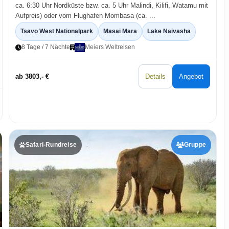
ca. 6:30 Uhr Nordküste bzw. ca. 5 Uhr Malindi, Kilifi, Watamu mit
Aufpreis) oder vom Flughafen Mombasa (ca. ...
Tsavo West Nationalpark
Masai Mara
Lake Naivasha
8 Tage / 7 Nächte
Meiers Weltreisen
ab 3803,- €
Details
Angebot
Safari-Rundreise
Gruppe