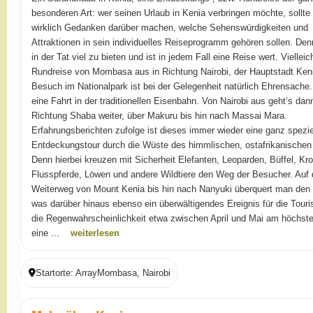
besonderen Art: wer seinen Urlaub in Kenia verbringen möchte, sollte
wirklich Gedanken darüber machen, welche Sehenswürdigkeiten und
Attraktionen in sein individuelles Reiseprogramm gehören sollen. Den
in der Tat viel zu bieten und ist in jedem Fall eine Reise wert. Vielleic
Rundreise von Mombasa aus in Richtung Nairobi, der Hauptstadt Ken
Besuch im Nationalpark ist bei der Gelegenheit natürlich Ehrensache
eine Fahrt in der traditionellen Eisenbahn. Von Nairobi aus geht’s dann
Richtung Shaba weiter, über Makuru bis hin nach Massai Mara.
Erfahrungsberichten zufolge ist dieses immer wieder eine ganz spezie
Entdeckungstour durch die Wüste des himmlischen, ostafrikanischen
Denn hierbei kreuzen mit Sicherheit Elefanten, Leoparden, Büffel, Kro
Flusspferde, Löwen und andere Wildtiere den Weg der Besucher. Auf
Weiterweg von Mount Kenia bis hin nach Nanyuki überquert man den 
was darüber hinaus ebenso ein überwältigendes Ereignis für die Touris
die Regenwahrscheinlichkeit etwa zwischen April und Mai am höchste
eine ...
weiterlesen
Startorte: ArrayMombasa, Nairobi