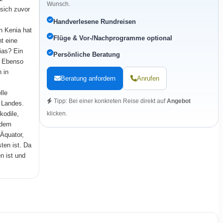
Wunsch.
 sich zuvor
Handverlesene Rundreisen
n Kenia hat
Flüge & Vor-/Nachprogramme optional
ht eine
ias? Ein
Persönliche Beratung
. Ebenso
 in
Beratung anfordern
Anrufen
lle
Tipp: Bei einer konkreten Reise direkt auf
Angebot
 Landes.
kodile,
klicken.
 dem
Äquator,
ten ist. Da
n ist und