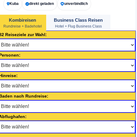
Kuba
direkt geladen
unverbindlich
Kombireisen
Business Class Reisen
Rundreise + Badehotel
Hotel + Flug Business Class
82 Reiseziele zur Wahl:
Personen:
Hinreise:
Baden nach Rundreise:
Abflughafen: