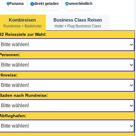
Panama
direkt geladen
unverbindlich
Kombireisen
Business Class Reisen
Rundreise + Badehotel
Hotel + Flug Business Class
82 Reiseziele zur Wahl:
Personen:
Hinreise:
Baden nach Rundreise:
Abflughafen: