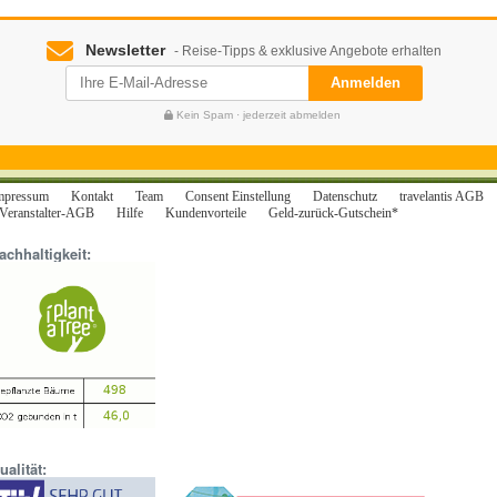
Newsletter
- Reise-Tipps & exklusive Angebote erhalten
Anmelden
Kein Spam · jederzeit abmelden
mpressum
Kontakt
Team
Consent Einstellung
Datenschutz
travelantis AGB
Veranstalter-AGB
Hilfe
Kundenvorteile
Geld-zurück-Gutschein*
achhaltigkeit:
ualität: