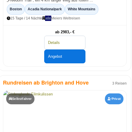
„Freedom Trail“, ein 4 km langer Weg aus rotem ...
Boston
Acadia Nationalpark
White Mountains
15 Tage / 14 Nächte
Meiers Weltreisen
ab 2983,- €
Details
Angebot
Rundreisen ab Brighton and Hove
3 Reisen
Selbstfahrer
Privat