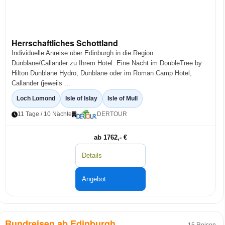
Herrschaftliches Schottland
Individuelle Anreise über Edinburgh in die Region
Dunblane/Callander zu Ihrem Hotel. Eine Nacht im DoubleTree by
Hilton Dunblane Hydro, Dunblane oder im Roman Camp Hotel,
Callander (jeweils ...
Loch Lomond
Isle of Islay
Isle of Mull
11 Tage / 10 Nächte
DERTOUR
ab 1762,- €
Details
Angebot
Rundreisen ab Edinburgh