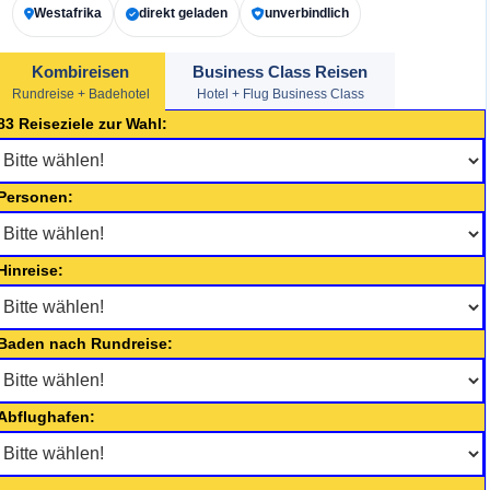
Westafrika
direkt geladen
unverbindlich
Kombireisen
Business Class Reisen
Rundreise + Badehotel
Hotel + Flug Business Class
83 Reiseziele zur Wahl:
Personen:
Hinreise:
Baden nach Rundreise:
Abflughafen: