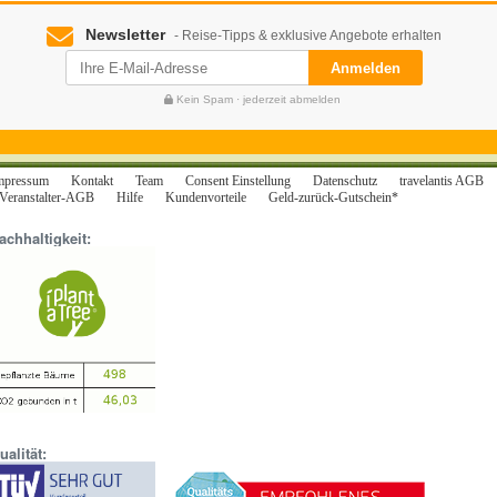
Newsletter
- Reise-Tipps & exklusive Angebote erhalten
Anmelden
Kein Spam · jederzeit abmelden
mpressum
Kontakt
Team
Consent Einstellung
Datenschutz
travelantis AGB
Veranstalter-AGB
Hilfe
Kundenvorteile
Geld-zurück-Gutschein*
achhaltigkeit:
ualität: