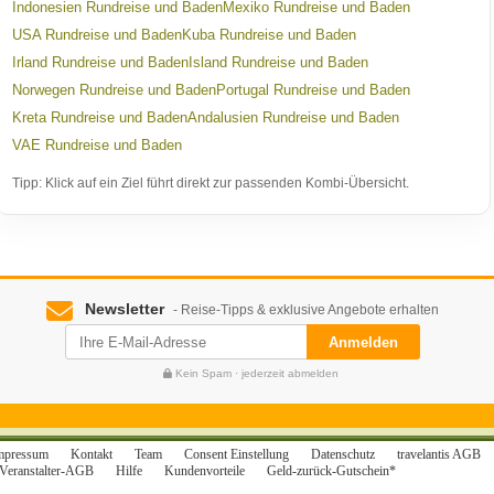
Indonesien Rundreise und Baden
Mexiko Rundreise und Baden
USA Rundreise und Baden
Kuba Rundreise und Baden
Irland Rundreise und Baden
Island Rundreise und Baden
Norwegen Rundreise und Baden
Portugal Rundreise und Baden
Kreta Rundreise und Baden
Andalusien Rundreise und Baden
VAE Rundreise und Baden
Tipp: Klick auf ein Ziel führt direkt zur passenden Kombi-Übersicht.
Newsletter
- Reise-Tipps & exklusive Angebote erhalten
Anmelden
Kein Spam · jederzeit abmelden
mpressum
Kontakt
Team
Consent Einstellung
Datenschutz
travelantis AGB
Veranstalter-AGB
Hilfe
Kundenvorteile
Geld-zurück-Gutschein*