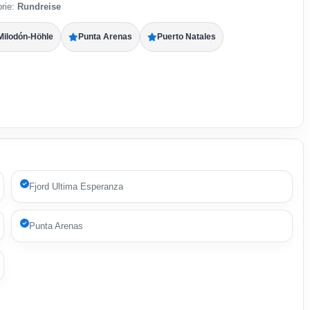
rie:
Rundreise
Milodón-Höhle
Punta Arenas
Puerto Natales
Fjord Ultima Esperanza
Punta Arenas