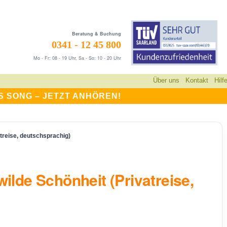
Beratung & Buchung
0341 - 12 45 800
Mo - Fr: 08 - 19 Uhr, Sa - So: 10 - 20 Uhr
Über uns
Kontakt
Hilf
S SONG –
JETZT ANHÖREN!
atreise, deutschsprachig)
wilde Schönheit (Privatreise,