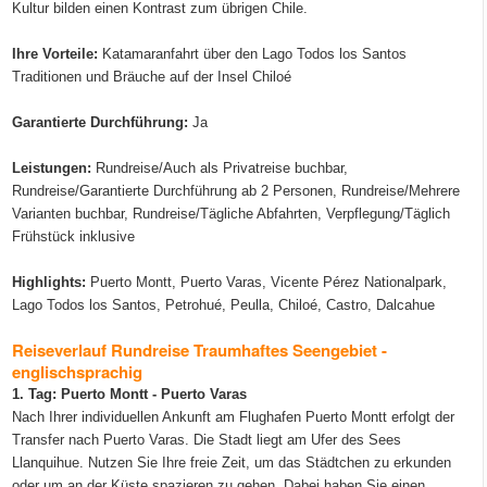
Kultur bilden einen Kontrast zum übrigen Chile.
Ihre Vorteile:
Katamaranfahrt über den Lago Todos los Santos
Traditionen und Bräuche auf der Insel Chiloé
Garantierte Durchführung:
Ja
Leistungen:
Rundreise/Auch als Privatreise buchbar,
Rundreise/Garantierte Durchführung ab 2 Personen, Rundreise/Mehrere
Varianten buchbar, Rundreise/Tägliche Abfahrten, Verpflegung/Täglich
Frühstück inklusive
Highlights:
Puerto Montt, Puerto Varas, Vicente Pérez Nationalpark,
Lago Todos los Santos, Petrohué, Peulla, Chiloé, Castro, Dalcahue
Reiseverlauf Rundreise Traumhaftes Seengebiet -
englischsprachig
1. Tag: Puerto Montt - Puerto Varas
Nach Ihrer individuellen Ankunft am Flughafen Puerto Montt erfolgt der
Transfer nach Puerto Varas. Die Stadt liegt am Ufer des Sees
Llanquihue. Nutzen Sie Ihre freie Zeit, um das Städtchen zu erkunden
oder um an der Küste spazieren zu gehen. Dabei haben Sie einen