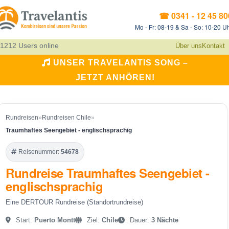
☎ 0341 - 12 45 80
Mo - Fr: 08-19 & Sa - So: 10-20 U
1212 Users online
Über uns
Kontakt
UNSER TRAVELANTIS SONG –
JETZT ANHÖREN!
Rundreisen
»
Rundreisen Chile
»
Traumhaftes Seengebiet - englischsprachig
Reisenummer:
54678
Rundreise Traumhaftes Seengebiet -
englischsprachig
Eine DERTOUR Rundreise (Standortrundreise)
Start:
Puerto Montt
Ziel:
Chile
Dauer:
3 Nächte