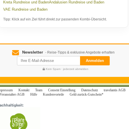
Kreta Rundreise und Baden
Andalusien Rundreise und Baden
VAE Rundreise und Baden
Tipp: Klick auf ein Ziel führt direkt zur passenden Kombi-Übersicht.
Newsletter
- Reise-Tipps & exklusive Angebote erhalten
Anmelden
Kein Spam · jederzeit abmelden
mpressum
Kontakt
Team
Consent Einstellung
Datenschutz
travelantis AGB
Veranstalter-AGB
Hilfe
Kundenvorteile
Geld-zurück-Gutschein*
achhaltigkeit: