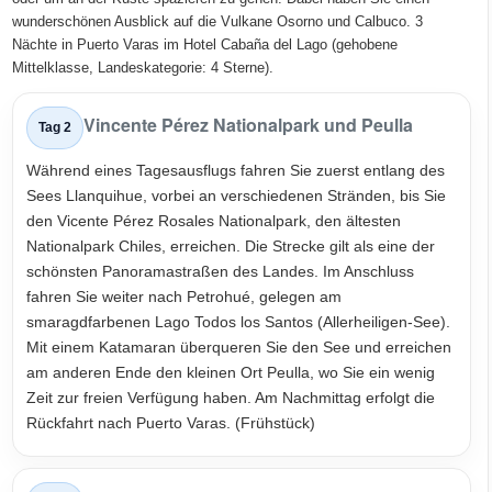
wunderschönen Ausblick auf die Vulkane Osorno und Calbuco. 3
Nächte in Puerto Varas im Hotel Cabaña del Lago (gehobene
Mittelklasse, Landeskategorie: 4 Sterne).
Vincente Pérez Nationalpark und Peulla
Tag 2
Während eines Tagesausflugs fahren Sie zuerst entlang des
Sees Llanquihue, vorbei an verschiedenen Stränden, bis Sie
den Vicente Pérez Rosales Nationalpark, den ältesten
Nationalpark Chiles, erreichen. Die Strecke gilt als eine der
schönsten Panoramastraßen des Landes. Im Anschluss
fahren Sie weiter nach Petrohué, gelegen am
smaragdfarbenen Lago Todos los Santos (Allerheiligen-See).
Mit einem Katamaran überqueren Sie den See und erreichen
am anderen Ende den kleinen Ort Peulla, wo Sie ein wenig
Zeit zur freien Verfügung haben. Am Nachmittag erfolgt die
Rückfahrt nach Puerto Varas. (Frühstück)