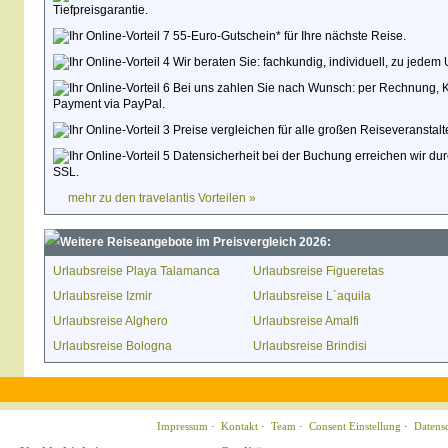
Tiefpreisgarantie.
55-Euro-Gutschein* für Ihre nächste Reise.
Wir beraten Sie: fachkundig, individuell, zu jedem 
Bei uns zahlen Sie nach Wunsch: per Rechnung, Kred
Payment via PayPal.
Preise vergleichen für alle großen Reiseveranstalte
Datensicherheit bei der Buchung erreichen wir du
SSL.
mehr zu den travelantis Vorteilen »
Weitere Reiseangebote im Preisvergleich 2026:
Urlaubsreise Playa Talamanca
Urlaubsreise Figueretas
Urlaubsreise Izmir
Urlaubsreise L´aquila
Urlaubsreise Alghero
Urlaubsreise Amalfi
Urlaubsreise Bologna
Urlaubsreise Brindisi
Impressum
·
Kontakt
·
Team
·
Consent Einstellung
·
Datens