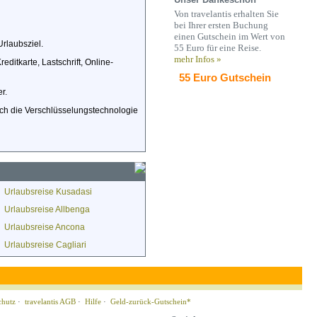
Von travelantis erhalten Sie
bei Ihrer ersten Buchung
einen Gutschein im Wert von
Urlaubsziel.
55 Euro für eine Reise.
mehr Infos »
itkarte, Lastschrift, Online-
55 Euro Gutschein
r.
rch die Verschlüsselungstechnologie
Urlaubsreise Kusadasi
Urlaubsreise Allbenga
Urlaubsreise Ancona
Urlaubsreise Cagliari
chutz
·
travelantis AGB
·
Hilfe
·
Geld-zurück-Gutschein*