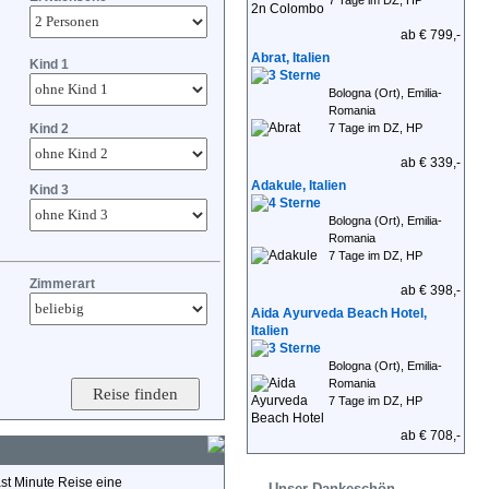
7 Tage im DZ, HP
ab € 799,-
Abrat, Italien
Kind 1
Bologna (Ort), Emilia-
Romania
Kind 2
7 Tage im DZ, HP
ab € 339,-
Adakule, Italien
Kind 3
Bologna (Ort), Emilia-
Romania
7 Tage im DZ, HP
Zimmerart
ab € 398,-
Aida Ayurveda Beach Hotel,
Italien
Bologna (Ort), Emilia-
Romania
7 Tage im DZ, HP
ab € 708,-
ast Minute Reise eine
Unser Dankeschön