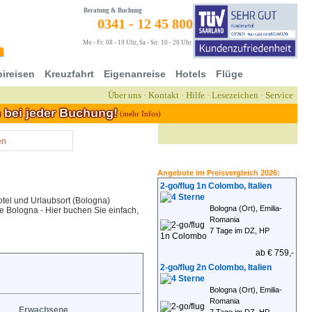
Beratung & Buchung
0341 - 12 45 800
Mo - Fr: 08 - 19 Uhr, Sa - So: 10 - 20 Uhr
ireisen
Kreuzfahrt
Eigenanreise
Hotels
Flüge
Über uns
·
Kontakt
·
Hilfe
·
Lesezeichen
·
Service
(mehr Infos)
en
Angebote im Preisvergleich 2026:
2-go/flug 1n Colombo, Italien
tel und Urlaubsort (Bologna)
Bologna (Ort), Emilia-
se Bologna - Hier buchen Sie einfach,
Romania
7 Tage im DZ, HP
ab € 759,-
2-go/flug 2n Colombo, Italien
Bologna (Ort), Emilia-
Romania
Erwachsene