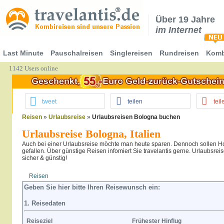
Über 19 Jahre
im Internet
Last Minute
Pauschalreisen
Singlereisen
Rundreisen
Komb
1142 Users online
tweet
teilen
teil
Reisen
»
Urlaubsreise
»
Urlaubsreisen Bologna buchen
Urlaubsreise Bologna, Italien
Auch bei einer Urlaubsreise möchte man heute sparen. Dennoch sollen Ho
gefallen. Über günstige Reisen infomiert Sie travelantis gerne. Urlaubsrei
sicher & günstig!
Reisen
Hotel
Flug
Geben Sie hier bitte Ihren Reisewunsch ein:
1. Reisedaten
Reiseziel
Frühester Hinflug