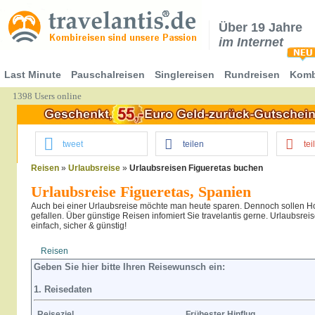
Über 19 Jahre
im Internet
Last Minute
Pauschalreisen
Singlereisen
Rundreisen
Komb
1398 Users online
tweet
teilen
tei
Reisen
»
Urlaubsreise
»
Urlaubsreisen Figueretas buchen
Urlaubsreise Figueretas, Spanien
Auch bei einer Urlaubsreise möchte man heute sparen. Dennoch sollen Hot
gefallen. Über günstige Reisen infomiert Sie travelantis gerne. Urlaubsrei
einfach, sicher & günstig!
Reisen
Hotel
Flug
Geben Sie hier bitte Ihren Reisewunsch ein:
1. Reisedaten
Reiseziel
Frühester Hinflug