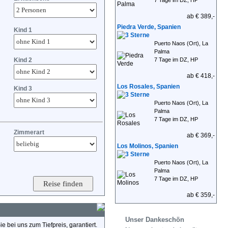
7 Tage im DZ, HP
ab € 389,-
Piedra Verde, Spanien
Kind 1
Puerto Naos (Ort), La
Palma
Kind 2
7 Tage im DZ, HP
ab € 418,-
Los Rosales, Spanien
Kind 3
Puerto Naos (Ort), La
Palma
7 Tage im DZ, HP
Zimmerart
ab € 369,-
Los Molinos, Spanien
Puerto Naos (Ort), La
Palma
7 Tage im DZ, HP
ab € 359,-
Unser Dankeschön
 bei uns zum Tiefpreis, garantiert.