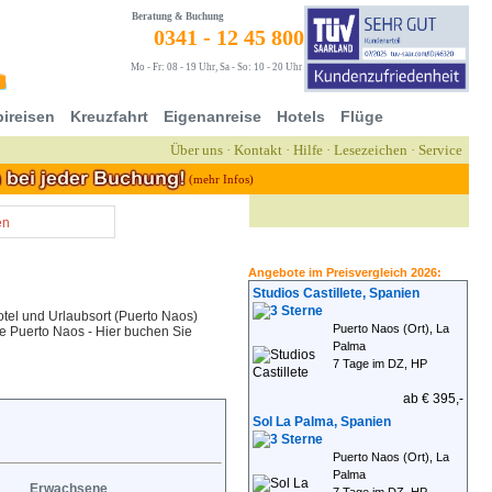
Beratung & Buchung
0341 - 12 45 800
Mo - Fr: 08 - 19 Uhr, Sa - So: 10 - 20 Uhr
ireisen
Kreuzfahrt
Eigenanreise
Hotels
Flüge
Über uns
·
Kontakt
·
Hilfe
·
Lesezeichen
·
Service
(mehr Infos)
en
Angebote im Preisvergleich 2026:
Studios Castillete, Spanien
tel und Urlaubsort (Puerto Naos)
Puerto Naos (Ort), La
ise Puerto Naos - Hier buchen Sie
Palma
7 Tage im DZ, HP
ab € 395,-
Sol La Palma, Spanien
Puerto Naos (Ort), La
Palma
Erwachsene