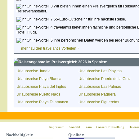
Wir bieten Ihnen einen Preisvergleich für Reisean
Reiseveranstalter.
55-Euro-Gutschein* für Ihre nächste Reise.
travelantis bietet Ihnen fachliche und persönliche 
Hotel, Flug).
Ihre persönlichen Daten werden bei jeder Buchung
mehr zu den travelantis Vorteilen »
Reiseangebote im Preisvergleich 2026 in Spanien:
Urlaubsreise Jandia
Urlaubsreise Las Playitas
Urlaubsreise Playa Blanca
Urlaubsreise Puerto de la Cruz
Urlaubsreise Playa del Ingles
Urlaubsreise Las Palmas
Urlaubsreise Puerto Naos
Urlaubsreise Paguera
Urlaubsreise Playa Talamanca
Urlaubsreise Figueretas
Impressum
·
Kontakt
·
Team
·
Consent Einstellung
·
Datens
Nachhaltigkeit:
Qualität: