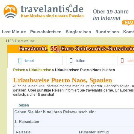
Über 19 Jahre
im Internet
Last Minute
Pauschalreisen
Singlereisen
Rundreisen
Komb
1108 Users online
tweet
teilen
teil
Reisen
»
Urlaubsreise
»
Urlaubsreisen Puerto Naos buchen
Urlaubsreise Puerto Naos, Spanien
Auch bei einer Urlaubsreise möchte man heute sparen. Dennoch sollen Ho
gefallen. Über günstige Reisen infomiert Sie travelantis gerne. Urlaubsre
einfach, sicher & günstig!
Reisen
Hotel
Flug
Geben Sie hier bitte Ihren Reisewunsch ein:
1. Reisedaten
Reiseziel
Frühester Hinflug