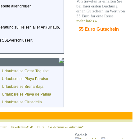
Von travelantis erhalten Sie
bei Ihrer ersten Buchung
gebote aller großen
einen Gutschein im Wert von
55 Euro für eine Reise.
mehr Infos »
Beratung zu Reisen aller Art (Urlaub,
55 Euro Gutschein
 SSL-verschlüsselt.
Urlaubsreise Costa Teguise
Urlaubsreise Playa Paraiso
Urlaubsreise Brena Baja
Urlaubsreise Playa de Palma
Urlaubsreise Ciutadella
chutz
·
travelantis AGB
·
Hilfe
·
Geld-zurück-Gutschein*
Social: