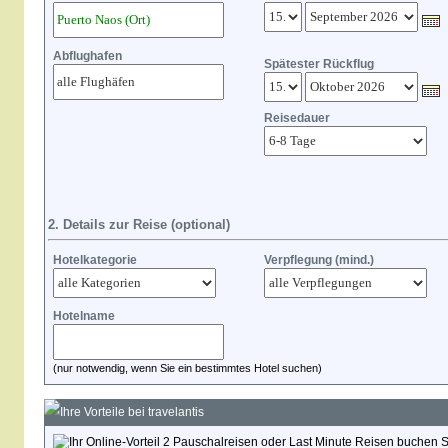
Abflughafen
Spätester Rückflug
Reisedauer
2. Details zur Reise (optional)
Hotelkategorie
Verpflegung (mind.)
Hotelname
(nur notwendig, wenn Sie ein bestimmtes Hotel suchen)
Ihre Vorteile bei travelantis
Pauschalreisen oder Last Minute Reisen buchen Sie