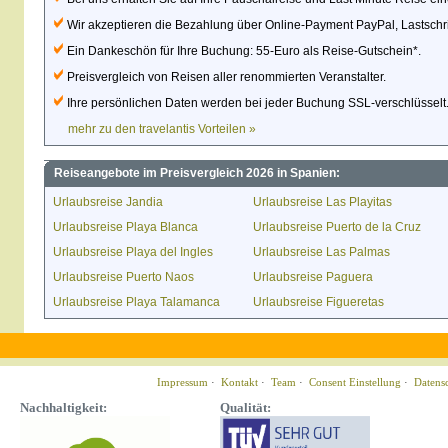
Wir akzeptieren die Bezahlung über Online-Payment PayPal, Lastschrif
Ein Dankeschön für Ihre Buchung: 55-Euro als Reise-Gutschein*.
Preisvergleich von Reisen aller renommierten Veranstalter.
Ihre persönlichen Daten werden bei jeder Buchung SSL-verschlüsselt
mehr zu den travelantis Vorteilen »
Reiseangebote im Preisvergleich 2026 in Spanien:
Urlaubsreise Jandia
Urlaubsreise Las Playitas
Urlaubsreise Playa Blanca
Urlaubsreise Puerto de la Cruz
Urlaubsreise Playa del Ingles
Urlaubsreise Las Palmas
Urlaubsreise Puerto Naos
Urlaubsreise Paguera
Urlaubsreise Playa Talamanca
Urlaubsreise Figueretas
Impressum
·
Kontakt
·
Team
·
Consent Einstellung
·
Datens
Nachhaltigkeit:
Qualität: