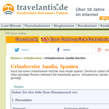
Über 19 Jahre
im Internet
Last Minute
Pauschalreisen
Singlereisen
Rundreisen
Komb
794 Users online
tweet
teilen
tei
Reisen
»
Urlaubsreise
»
Urlaubsreisen Jandia buchen
Urlaubsreise Jandia, Spanien
Auch bei einer Urlaubsreise möchte man heute sparen. Dennoch sollen Hot
Über günstige Reisen infomiert Sie travelantis gerne. Urlaubsreise Jandia 
günstig!
Reisen
Hotel
Flug
Geben Sie hier bitte Ihren Reisewunsch ein:
1. Reisedaten
Reiseziel
Frühester Hinflug