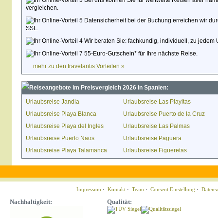
Bei uns können Sie für weltweite Reisen aller namh
vergleichen.
Datensicherheit bei der Buchung erreichen wir du
SSL.
Wir beraten Sie: fachkundig, individuell, zu jedem 
55-Euro-Gutschein* für Ihre nächste Reise.
mehr zu den travelantis Vorteilen »
Reiseangebote im Preisvergleich 2026 in Spanien:
Urlaubsreise Jandia
Urlaubsreise Las Playitas
Urlaubsreise Playa Blanca
Urlaubsreise Puerto de la Cruz
Urlaubsreise Playa del Ingles
Urlaubsreise Las Palmas
Urlaubsreise Puerto Naos
Urlaubsreise Paguera
Urlaubsreise Playa Talamanca
Urlaubsreise Figueretas
Impressum
·
Kontakt
·
Team
·
Consent Einstellung
·
Datens
Nachhaltigkeit:
Qualität: