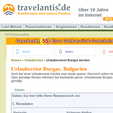
Über 19 Jahre
im Internet
Last Minute
Pauschalreisen
Singlereisen
Rundreisen
Komb
1676 Users online
tweet
teilen
tei
Reisen
»
Urlaubsreise
»
Urlaubsreisen Burgas buchen
Urlaubsreise Burgas, Bulgarien
Auch bei einer Urlaubsreise möchte man heute sparen. Dennoch sollen Hot
Über günstige Reisen infomiert Sie travelantis gerne. Urlaubsreise Burgas 
günstig!
Reisen
Hotel
Flug
Geben Sie hier bitte Ihren Reisewunsch ein:
1. Reisedaten
Reiseziel
Frühester Hinflug