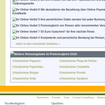
Tiefpreisgarantie.
Wir akzeptieren die Bezahlung über Online-Paymen
Kreditkarte.
Ihre persönlichen Daten werden bei jeder Buchung
Preisvergleich von Reisen aller renommierten Veran
55-Euro-Gutschein* für Ihre nächste Reise.
Kompetente und persönliche Beratung bei Reisen,
mehr zu den travelantis Vorteilen »
Weitere Reiseangebote im Preisvergleich 2026:
Urlaubsreise Paguera
Urlaubsreise Playa de Palma
Urlaubsreise Figueretas
Urlaubsreise Ciutadella
Urlaubsreise Burgas
Urlaubsreise Plovdiv
Urlaubsreise Sofia
Urlaubsreise Sarajevo
Impressum
·
Kontakt
·
Team
·
Consent Einstellung
·
Datens
Nachhaltigkeit:
Qualität: