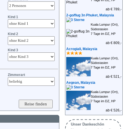
7 Tage im DZ, HP
ab € 789,-
2-go/flug 3n Phuket, Malaysia
Kind 1
Kuala Lumpur (Ort),
Südostasien
Kind 2
7 Tage im DZ, HP
ab € 809,-
Acrogiali, Malaysia
Kind 3
Kuala Lumpur (Ort),
Südostasien
7 Tage im DZ, HP
Zimmerart
ab € 521,-
Aegean, Malaysia
Kuala Lumpur (Ort),
Südostasien
7 Tage im DZ, HP
ab € 526,-
Unser Dankeschön