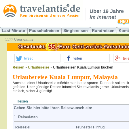
Über 19 Jahre
im Internet
Last Minute
Pauschalreisen
Singlereisen
Rundreisen
Komb
1177 Users online
tweet
teilen
teil
Reisen
»
Urlaubsreise
»
Urlaubsreisen Kuala Lumpur buchen
Urlaubsreise Kuala Lumpur, Malaysia
Auch bei einer Urlaubsreise möchte man heute sparen. Dennoch sollen Ho
gefallen. Über günstige Reisen infomiert Sie travelantis gerne. Urlaubsre
einfach, sicher & günstig!
Reisen
Hotel
Flug
Geben Sie hier bitte Ihren Reisewunsch ein:
1. Reisedaten
Reiseziel
Frühester Hinflug