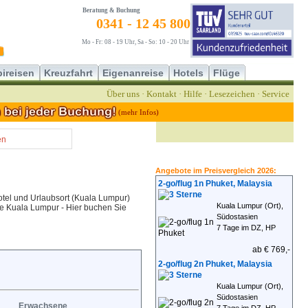
Beratung & Buchung
0341 - 12 45 800
Mo - Fr: 08 - 19 Uhr, Sa - So: 10 - 20 Uhr
ireisen
Kreuzfahrt
Eigenanreise
Hotels
Flüge
Über uns
·
Kontakt
·
Hilfe
·
Lesezeichen
·
Service
(mehr Infos)
en
Angebote im Preisvergleich 2026:
2-go/flug 1n Phuket, Malaysia
tel und Urlaubsort (Kuala Lumpur)
Kuala Lumpur (Ort),
ise Kuala Lumpur - Hier buchen Sie
Südostasien
7 Tage im DZ, HP
ab € 769,-
2-go/flug 2n Phuket, Malaysia
Kuala Lumpur (Ort),
Südostasien
Erwachsene