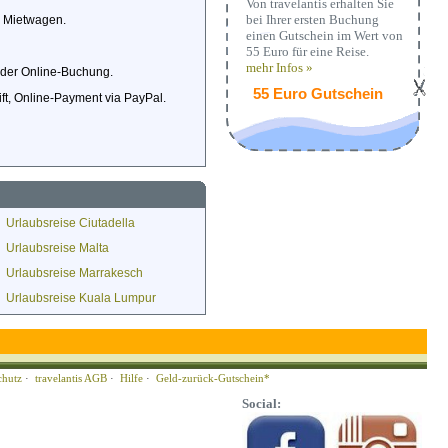
Von travelantis erhalten Sie
bei Ihrer ersten Buchung
d Mietwagen.
einen Gutschein im Wert von
55 Euro für eine Reise.
mehr Infos »
i der Online-Buchung.
55 Euro Gutschein
ft, Online-Payment via PayPal.
Urlaubsreise Ciutadella
Urlaubsreise Malta
Urlaubsreise Marrakesch
Urlaubsreise Kuala Lumpur
chutz
·
travelantis AGB
·
Hilfe
·
Geld-zurück-Gutschein*
Social: