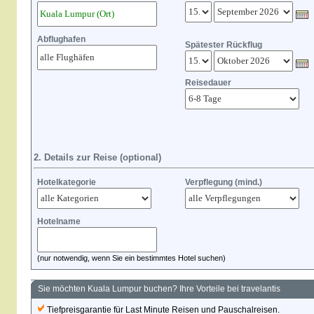
Abflughafen
Spätester Rückflug
Reisedauer
2. Details zur Reise (optional)
Hotelkategorie
Verpflegung (mind.)
Hotelname
(nur notwendig, wenn Sie ein bestimmtes Hotel suchen)
Sie möchten Kuala Lumpur buchen? Ihre Vorteile bei travelantis
Tiefpreisgarantie für Last Minute Reisen und Pauschalreisen.