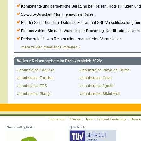
Kompetente und persönliche Beratung bei Reisen, Hotels, Flügen un
55-Euro-Gutschein* für Ihre nächste Reise.
Für die Sicherheit Ihrer Daten setzen wir auf SSL-Verschlüsselung be
Bei uns zahlen Sie nach Wunsch: per Rechnung, Kreditkarte, Lastschri
Preisvergleich von Reisen aller renommierten Veranstalter.
mehr zu den travelantis Vorteilen »
Weitere Reiseangebote im Preisvergleich 2026:
Urlaubsreise Paguera
Urlaubsreise Playa de Palma
Urlaubsreise Funchal
Urlaubsreise Gozo
Urlaubsreise FES
Urlaubsreise Agadir
Urlaubsreise Skopje
Urlaubsreise Bikini Atoll
Impressum
·
Kontakt
·
Team
·
Consent Einstellung
·
Datens
Nachhaltigkeit:
Qualität: