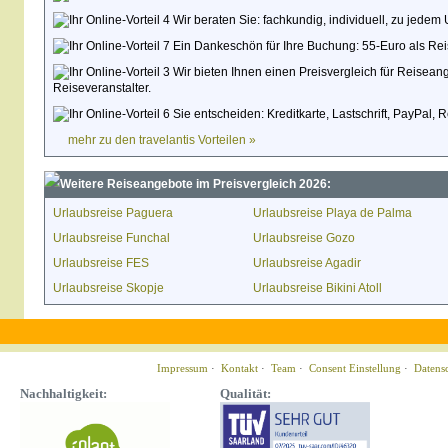
Wir beraten Sie: fachkundig, individuell, zu jedem 
Ein Dankeschön für Ihre Buchung: 55-Euro als Rei
Wir bieten Ihnen einen Preisvergleich für Reisean
Reiseveranstalter.
Sie entscheiden: Kreditkarte, Lastschrift, PayPal,
mehr zu den travelantis Vorteilen »
Weitere Reiseangebote im Preisvergleich 2026:
Urlaubsreise Paguera
Urlaubsreise Playa de Palma
Urlaubsreise Funchal
Urlaubsreise Gozo
Urlaubsreise FES
Urlaubsreise Agadir
Urlaubsreise Skopje
Urlaubsreise Bikini Atoll
Impressum
·
Kontakt
·
Team
·
Consent Einstellung
·
Datens
Nachhaltigkeit:
Qualität: