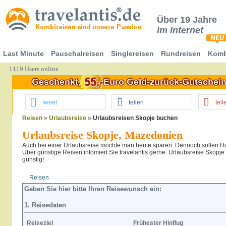
Über 19 Jahre
im Internet
Last Minute
Pauschalreisen
Singlereisen
Rundreisen
Komb
1119 Users online
tweet
teilen
teil
Reisen
»
Urlaubsreise
»
Urlaubsreisen Skopje buchen
Urlaubsreise Skopje, Mazedonien
Auch bei einer Urlaubsreise möchte man heute sparen. Dennoch sollen Hot
Über günstige Reisen infomiert Sie travelantis gerne. Urlaubsreise Skopje 
günstig!
Reisen
Hotel
Flug
Geben Sie hier bitte Ihren Reisewunsch ein:
1. Reisedaten
Reiseziel
Frühester Hinflug