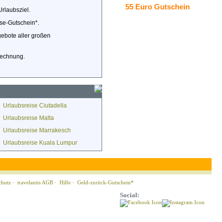
55 Euro Gutschein
Urlaubsziel.
se-Gutschein*.
gebote aller großen
 Rechnung.
Urlaubsreise Ciutadella
Urlaubsreise Malta
Urlaubsreise Marrakesch
Urlaubsreise Kuala Lumpur
chutz
·
travelantis AGB
·
Hilfe
·
Geld-zurück-Gutschein*
Social: