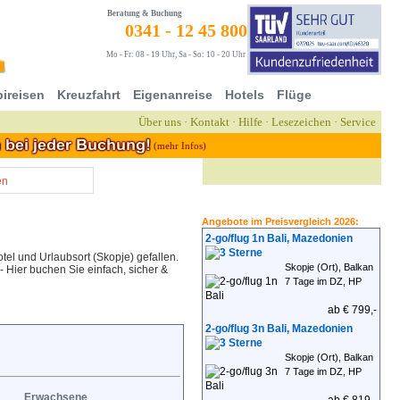
Beratung & Buchung
0341 - 12 45 800
Mo - Fr: 08 - 19 Uhr, Sa - So: 10 - 20 Uhr
ireisen
Kreuzfahrt
Eigenanreise
Hotels
Flüge
Über uns
·
Kontakt
·
Hilfe
·
Lesezeichen
·
Service
(mehr Infos)
en
Angebote im Preisvergleich 2026:
2-go/flug 1n Bali, Mazedonien
el und Urlaubsort (Skopje) gefallen.
Skopje (Ort), Balkan
- Hier buchen Sie einfach, sicher &
7 Tage im DZ, HP
ab € 799,-
2-go/flug 3n Bali, Mazedonien
Skopje (Ort), Balkan
7 Tage im DZ, HP
Erwachsene