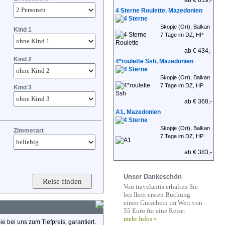
ab € 819,-
4 Sterne Roulette, Mazedonien
Skopje (Ort), Balkan
Kind 1
7 Tage im DZ, HP
ab € 434,-
Kind 2
4*roulette Ssh, Mazedonien
Skopje (Ort), Balkan
7 Tage im DZ, HP
Kind 3
ab € 368,-
A1, Mazedonien
Skopje (Ort), Balkan
Zimmerart
7 Tage im DZ, HP
ab € 383,-
Unser Dankeschön
Von travelantis erhalten Sie
bei Ihrer ersten Buchung
einen Gutschein im Wert von
55 Euro für eine Reise.
mehr Infos »
 bei uns zum Tiefpreis, garantiert.