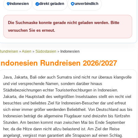
Indonesien
direkt geladen
unverbindlich
Die Suchmaske konnte gerade nicht geladen werden. Bitte
versuchen Sie es erneut.
Rundreisen
»
Asien
»
Südostasien
»
Indonesien
Indonesien Rundreisen 2026/2027
Java, Jakarta, Bali oder auch Sumatra sind nicht nur überaus klangvolle
und viel versprechende Namen, sondern darüber hinaus
Städtebezeichnungen echter Touristenhochburgen in Indonesien.
Jakarta, die Hauptstadt des weltgrößten Inselstaates stellt ein recht viel
besuchtes und beliebtes Ziel für Indonesien-Besucher dar und erfreut
sich einer immer größer werdenden Beliebtheit. Von Deutschland aus bis
Indonesien beträgt die allgemeine Flugdauer rund dreizehn bis fünfzehn
Stunden. Am besten kommt man zwischen Mai bis Ende September
her, da die Hitze dann nicht allzu belastend ist. Am Ziel der Reise
angelangt, vergisst man garantiert alle Strapazen auf einen Schlag.