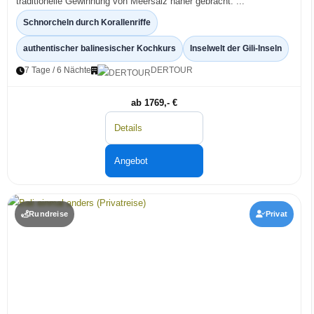
traditionelle Gewinnung von Meersalz näher gebracht. ...
Schnorcheln durch Korallenriffe
authentischer balinesischer Kochkurs
Inselwelt der Gili-Inseln
7 Tage / 6 Nächte
DERTOUR
ab 1769,- €
Details
Angebot
Rundreise
Privat