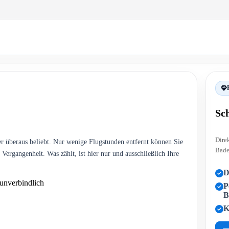
Sc
Dire
er überaus beliebt. Nur wenige Flugstunden entfernt können Sie
Bade
r Vergangenheit. Was zählt, ist hier nur und ausschließlich Ihre
D
unverbindlich
P
B
K