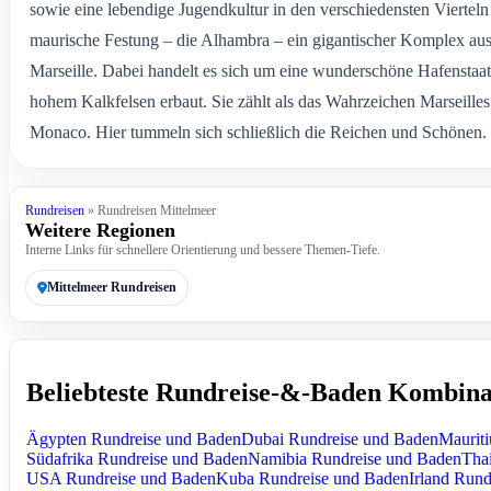
sowie eine lebendige Jugendkultur in den verschiedensten Vierteln
maurische Festung – die Alhambra – ein gigantischer Komplex aus
Marseille. Dabei handelt es sich um eine wunderschöne Hafenstaa
hohem Kalkfelsen erbaut. Sie zählt als das Wahrzeichen Marseille
Monaco. Hier tummeln sich schließlich die Reichen und Schönen. W
Rundreisen
» Rundreisen Mittelmeer
Weitere Regionen
Interne Links für schnellere Orientierung und bessere Themen-Tiefe.
Mittelmeer Rundreisen
Beliebteste Rundreise-&-Baden Kombina
Ägypten Rundreise und Baden
Dubai Rundreise und Baden
Maurit
Südafrika Rundreise und Baden
Namibia Rundreise und Baden
Tha
USA Rundreise und Baden
Kuba Rundreise und Baden
Irland Run