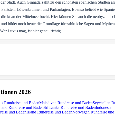
 der Stadt. Auch Granada zählt zu den schönsten spanischen Städten am
 Palästen, Löwenbrunnen und Parkanlagen. Ebenso beliebt wie Spanien 
t direkt an der Mittelmeerbucht. Hier können Sie auch die neobyzanti
s und bildet noch heute die Grundlage für zahlreiche Sagen und Mythen
er Luxus mag, ist hier genau richtig.
tionen 2026
ius Rundreise und Baden
Malediven Rundreise und Baden
Seychellen R
iland Rundreise und Baden
Sri Lanka Rundreise und Baden
Indonesien
dreise und Baden
Island Rundreise und Baden
Norwegen Rundreise und