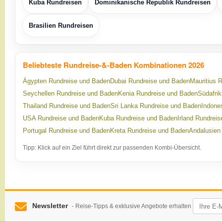
Kuba Rundreisen
Dominikanische Republik Rundreisen
Brasilien Rundreisen
Beliebteste Rundreise-&-Baden Kombinationen 2026
Ägypten Rundreise und Baden
Dubai Rundreise und Baden
Mauritius 
Seychellen Rundreise und Baden
Kenia Rundreise und Baden
Südafri
Thailand Rundreise und Baden
Sri Lanka Rundreise und Baden
Indone
USA Rundreise und Baden
Kuba Rundreise und Baden
Irland Rundrei
Portugal Rundreise und Baden
Kreta Rundreise und Baden
Andalusien
Tipp: Klick auf ein Ziel führt direkt zur passenden Kombi-Übersicht.
Newsletter
- Reise-Tipps & exklusive Angebote erhalten