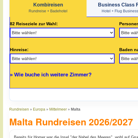
Kombireisen
Business Class 
Rundreise + Badehotel
Hotel + Flug Busines
82 Reiseziele zur Wahl:
Persone
Hinreise:
Baden n
» Wie buche ich weitere Zimmer?
Rundreisen
»
Europa
»
Mittelmeer
»
Malta
Malta Rundreisen 2026/2027
Bereits für Homer war die Insel "der Nabel des Meeres", wohl auf Gru