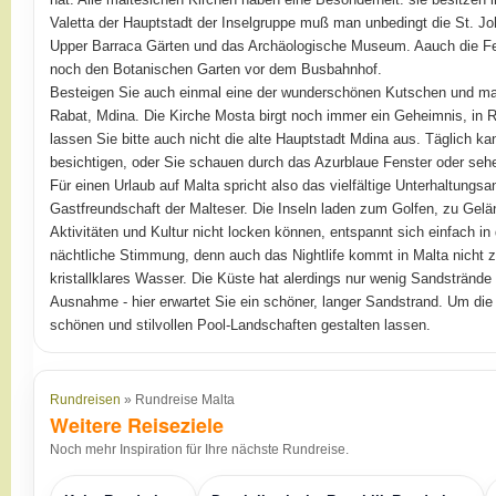
Valetta der Hauptstadt der Inselgruppe muß man unbedingt die St. Jo
Upper Barraca Gärten und das Archäologische Museum. Aauch die Fes
noch den Botanischen Garten vor dem Busbahnhof.
Besteigen Sie auch einmal eine der wunderschönen Kutschen und mac
Rabat, Mdina. Die Kirche Mosta birgt noch immer ein Geheimnis, in 
lassen Sie bitte auch nicht die alte Hauptstadt Mdina aus. Täglich k
besichtigen, oder Sie schauen durch das Azurblaue Fenster oder sehe
Für einen Urlaub auf Malta spricht also das vielfältige Unterhaltungs
Gastfreundschaft der Malteser. Die Inseln laden zum Golfen, zu Ge
Aktivitäten und Kultur nicht locken können, entspannt sich einfach in 
nächtliche Stimmung, denn auch das Nightlife kommt in Malta nicht z
kristallklares Wasser. Die Küste hat alerdings nur wenig Sandstränd
Ausnahme - hier erwartet Sie ein schöner, langer Sandstrand. Um die
schönen und stilvollen Pool-Landschaften gestalten lassen.
Rundreisen
» Rundreise Malta
Weitere Reiseziele
Noch mehr Inspiration für Ihre nächste Rundreise.