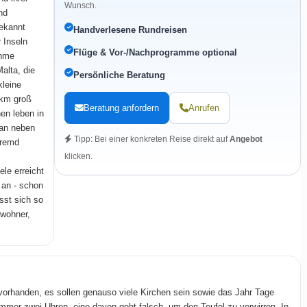
Wunsch.
nd
bekannt
Handverlesene Rundreisen
 Inseln
Flüge & Vor-/Nachprogramme optional
ehme
alta, die
Persönliche Beratung
kleine
qkm groß
Beratung anfordern
Anrufen
en leben in
man neben
Tipp: Bei einer konkreten Reise direkt auf
Angebot
fremd
klicken.
le erreicht
 an - schon
sst sich so
ewohner,
vorhanden, es sollen genauso viele Kirchen sein sowie das Jahr Tage
immer zwei Uhren, eine davon geht falsch, um den Teufel zu verwirren. In