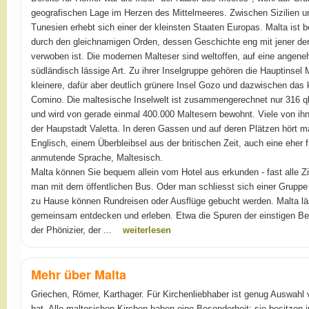
geografischen Lage im Herzen des Mittelmeeres. Zwischen Sizilien u
Tunesien erhebt sich einer der kleinsten Staaten Europas. Malta ist 
durch den gleichnamigen Orden, dessen Geschichte eng mit jener der
verwoben ist. Die modernen Malteser sind weltoffen, auf eine angen
südländisch lässige Art. Zu ihrer Inselgruppe gehören die Hauptinsel M
kleinere, dafür aber deutlich grünere Insel Gozo und dazwischen das 
Comino. Die maltesische Inselwelt ist zusammengerechnet nur 316 
und wird von gerade einmal 400.000 Maltesern bewohnt. Viele von ihn
der Haupstadt Valetta. In deren Gassen und auf deren Plätzen hört 
Englisch, einem Überbleibsel aus der britischen Zeit, auch eine eher 
anmutende Sprache, Maltesisch.
Malta können Sie bequem allein vom Hotel aus erkunden - fast alle Zie
man mit dem öffentlichen Bus. Oder man schliesst sich einer Gruppe
zu Hause können Rundreisen oder Ausflüge gebucht werden. Malta lä
gemeinsam entdecken und erleben. Etwa die Spuren der einstigen B
der Phönizier, der ...
weiterlesen
Mehr über Malta
Griechen, Römer, Karthager. Für Kirchenliebhaber ist genug Auswahl 
hat. Alle maltesichen Kirchen haben eine Besonderheit: sie besitzen 