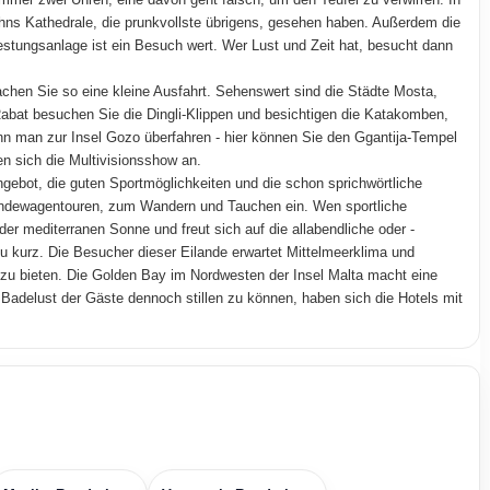
hns Kathedrale, die prunkvollste übrigens, gesehen haben. Außerdem die
tungsanlage ist ein Besuch wert. Wer Lust und Zeit hat, besucht dann
hen Sie so eine kleine Ausfahrt. Sehenswert sind die Städte Mosta,
Rabat besuchen Sie die Dingli-Klippen und besichtigen die Katakomben,
ann man zur Insel Gozo überfahren - hier können Sie den Ggantija-Tempel
n sich die Multivisionsshow an.
angebot, die guten Sportmöglichkeiten und die schon sprichwörtliche
ländewagentouren, zum Wandern und Tauchen ein. Wen sportliche
der mediterranen Sonne und freut sich auf die allabendliche oder -
u kurz. Die Besucher dieser Eilande erwartet Mittelmeerklima und
e zu bieten. Die Golden Bay im Nordwesten der Insel Malta macht eine
 Badelust der Gäste dennoch stillen zu können, haben sich die Hotels mit