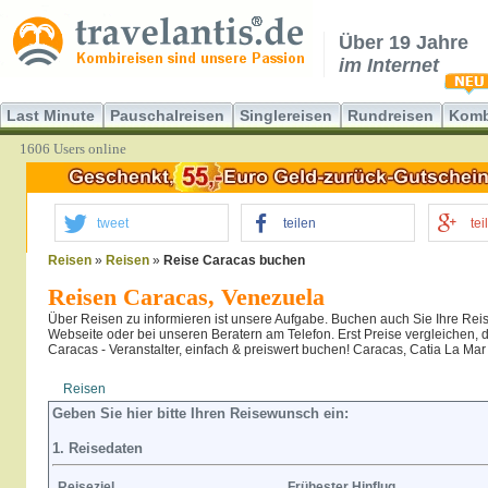
Über 19 Jahre
im Internet
Last Minute
Pauschalreisen
Singlereisen
Rundreisen
Komb
1606 Users online
tweet
teilen
tei
Reisen
»
Reisen
»
Reise Caracas buchen
Reisen Caracas, Venezuela
Über Reisen zu informieren ist unsere Aufgabe. Buchen auch Sie Ihre Reis
Webseite oder bei unseren Beratern am Telefon. Erst Preise vergleichen,
Caracas - Veranstalter, einfach & preiswert buchen! Caracas, Catia La Mar
Reisen
Hotel
Flug
Geben Sie hier bitte Ihren Reisewunsch ein:
1. Reisedaten
Reiseziel
Frühester Hinflug