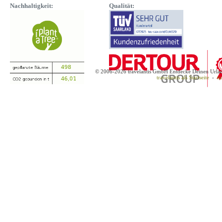
Nachhaltigkeit:
Qualität:
© 2006-2026 travelantis GmbH Entdecke Deinen Urla
travelantis als Startseite
-
tr