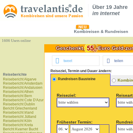
Über 19 Jahre
im Internet
Kombireisen & Rundreisen
1606 Users online
tweet
teilen
Reiseziel, Termin und Dauer ändern:
Reiseberichte
Rundreisen Bausteine
Reisebericht Algarve
Kombire
Reisebericht Amsterdam
Reisebericht Andalusien
Reisebericht Athen
Reiseziel:
Reiseart
Reisebericht Bern
Reisebericht Cote D'Azur
Reisebericht Dublin
Bericht Griechenland
Reisebericht Irland
Reisebericht Jütland
Reisebericht Köln
Frühester Termin:
Rundrei
Reisebericht Kreta
Bericht Kvarner Bucht