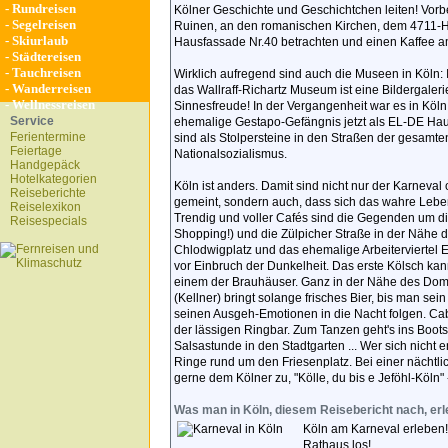
-
Rundreisen
Kölner Geschichte und Geschichtchen leiten! Vor
-
Segelreisen
Ruinen, an den romanischen Kirchen, dem 4711-Ha
-
Skiurlaub
Hausfassade Nr.40 betrachten und einen Kaffee a
-
Städtereisen
-
Tauchreisen
Wirklich aufregend sind auch die Museen in Köl
-
Wanderreisen
das Wallraff-Richartz Museum ist eine Bildergal
-
Wellnessreisen
Sinnesfreude! In der Vergangenheit war es in Köln 
Service
ehemalige Gestapo-Gefängnis jetzt als EL-DE Ha
Ferientermine
sind als Stolpersteine in den Straßen der gesamten
Feiertage
Nationalsozialismus.
Handgepäck
Hotelkategorien
Köln ist anders. Damit sind nicht nur der Karneval
Reiseberichte
gemeint, sondern auch, dass sich das wahre Leben
Reiselexikon
Trendig und voller Cafés sind die Gegenden um di
Reisespecials
Shopping!) und die Zülpicher Straße in der Nähe d
Chlodwigplatz und das ehemalige Arbeiterviertel Eh
vor Einbruch der Dunkelheit. Das erste Kölsch kan
einem der Brauhäuser. Ganz in der Nähe des Domes 
(Kellner) bringt solange frisches Bier, bis man sei
seinen Ausgeh-Emotionen in die Nacht folgen. Caba
der lässigen Ringbar. Zum Tanzen geht's ins Boots
Salsastunde in den Stadtgarten ... Wer sich nicht 
Ringe rund um den Friesenplatz. Bei einer nächtl
gerne dem Kölner zu, "Kölle, du bis e Jeföhl-Köln" -
Was man in Köln, diesem Reisebericht nach, er
Köln am Karneval erleben
Rathaus los!