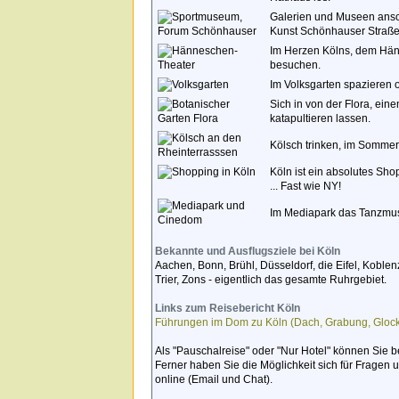
Galerien und Museen ansch
Kunst Schönhauser Straß
Im Herzen Kölns, dem Hän
besuchen.
Im Volksgarten spazieren 
Sich in von der Flora, ei
katapultieren lassen.
Kölsch trinken, im Sommer
Köln ist ein absolutes Sh
... Fast wie NY!
Im Mediapark das Tanzmu
Bekannte und Ausflugsziele bei Köln
Aachen, Bonn, Brühl, Düsseldorf, die Eifel, Koblen
Trier, Zons - eigentlich das gesamte Ruhrgebiet.
Links zum Reisebericht Köln
Führungen im Dom zu Köln (Dach, Grabung, Glock
Als "Pauschalreise" oder "Nur Hotel" können Sie b
Ferner haben Sie die Möglichkeit sich für Frage
online (Email und Chat).