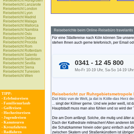
Reisebericht Hurtigruten
Reisebericht Lanzarote
Reisebericht London
Reisebericht Lyon
Reisebericht Madrid
Reisebericht Malaga
Reisebericht Mallorca
Reisebericht Namibia
Reiseberichte beim Online-Reisebüro travelantis
Reisebericht Oslo
Für eine Städtereise nach Köln können Sie unsere
Reisebericht Ostsee
Reisebericht Procida
stehen Ihnen auch gerne telefonisch, per Email o
Reisebericht Rom
Reisebericht Rotterdam
Reisebericht Salento
Reisebericht Sardinien
0341 - 12 45 800
☎
Reisebericht Sevilla
Reisebericht Siena
Mo-Fr 10-19 Uhr, Sa-So 14-19 Uhr
Reisebericht Tunesien
Reisebericht Wien
TIPP:
Reisebericht zur Ruhrgebietsmetropole
-
Erlebnisreisen
Dat Hätz vun de Welt, ja dat is Kölle-das Herz de
-
Familienurlaub
... singt der Kölner gerne. Und wie jeder weiß, ist 
-
Golfreisen
Hauptstadt muss man also fühlen und so wird der T
-
Hochzeitsreisen
-
Jugendreisen
Die am Dom anfängt. Solche, die mutig und älter al
-
Kanutouren
Dach der Kathedrale mitmachen! Allen anderen blie
-
Kreuzfahrten
die Schatzkammer hinein oder ganz einfach auf d
-
Radfahren
zwischen Skatern und Straßenkünstlern ist übrige