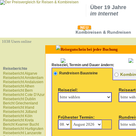
Über 19 Jahre
im Internet
Kombireisen & Rundreisen
1038 Users online
Reiseziel, Termin und Dauer ändern:
Reiseberichte
Rundreisen Bausteine
Reisebericht Algarve
Kombire
Reisebericht Amsterdam
Reisebericht Andalusien
Reisebericht Athen
Reiseziel:
Reiseart
Reisebericht Bern
Reisebericht Cote D'Azur
Reisebericht Dublin
Bericht Griechenland
Reisebericht Irland
Reisebericht Jütland
Reisebericht Köln
Frühester Termin:
Rundrei
Reisebericht Kreta
Bericht Kvarner Bucht
Reisebericht Hurtigruten
Reisebericht Lanzarote