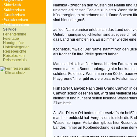
-
Skiurlaub
Namibia - zwischen den Wüsten der Namib und Ka
-
Städtereisen
unterschiedlichsten Gebiete zu bieten. Wenn sie in
-
Tauchreisen
Küstenregionen mitnehmen und dünne Sachen für
-
Wanderreisen
sind hier sehr groß.
-
Wellnessreisen
Service
auf der Namibiareise erlebt man das Land oder vie
Ferientermine
Unterbringungsmöglichkeiten sind ausgezeichnet u
Feiertage
das Land nur empfehlen. Es ist immer wieder eine
Handgepäck
Hotelkategorien
Köcherbaumwald: Der Name stammt von den Busch
Reiseberichte
als Köcher für ihre Pfeile genutzt haben.
Reiselexikon
Reisespecials
Man meldet sich auf der benachbarten Farm an und z
wenn man zum Sonnenuntergang hier her kommt, 
schönes Fotomotiv. Wenn man vom Köcherbaumwal
Playground", hier gibt es viele bizarre Felsformatio
Fish River Canyon: Nach dem Grand Canyon in den
Canyon schon gesehen hat, wird hier vielleicht et
kleiner ist und nur sehr selten tosende Wassermas
27km breit.
Ais Ais: Dieser Ort bedeutet übersetzt "sehr heiß"
man hier entdeckt hat. Vergessen sie nicht die B
Wasser springen. Außerdem gibt es hier Rosenqua
Landes immer an Kopfbedeckung, es ist eine der