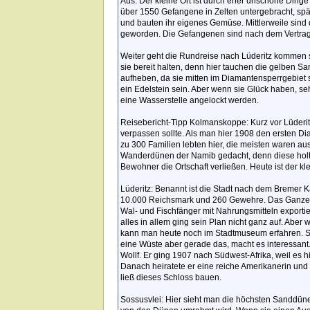
Aus: Der kleine Ort ist durch eher unschöne Ding
über 1550 Gefangene in Zelten untergebracht, spä
und bauten ihr eigenes Gemüse. Mittlerweile sin
geworden. Die Gefangenen sind nach dem Vertrag v
Weiter geht die Rundreise nach Lüderitz kommen s
sie bereit halten, denn hier tauchen die gelben Sa
aufheben, da sie mitten im Diamantensperrgebiet 
ein Edelstein sein. Aber wenn sie Glück haben, se
eine Wasserstelle angelockt werden.
Reisebericht-Tipp Kolmanskoppe: Kurz vor Lüderitz 
verpassen sollte. Als man hier 1908 den ersten Di
zu 300 Familien lebten hier, die meisten waren au
Wanderdünen der Namib gedacht, denn diese holte
Bewohner die Ortschaft verließen. Heute ist der kl
Lüderitz: Benannt ist die Stadt nach dem Bremer Ka
10.000 Reichsmark und 260 Gewehre. Das Ganze ga
Wal- und Fischfänger mit Nahrungsmitteln export
alles in allem ging sein Plan nicht ganz auf. Aber 
kann man heute noch im Stadtmuseum erfahren. Sc
eine Wüste aber gerade das, macht es interessant
Wollf. Er ging 1907 nach Südwest-Afrika, weil es h
Danach heiratete er eine reiche Amerikanerin und 
ließ dieses Schloss bauen.
Sossusvlei: Hier sieht man die höchsten Sanddüne