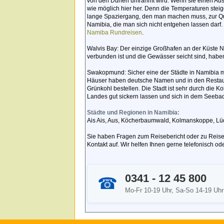
von den Dünen umrahmt wird. Wenn sie einen Ausf
wie möglich hier her. Denn die Temperaturen stei
lange Spaziergang, den man machen muss, zur Qua
Namibia, die man sich nicht entgehen lassen darf. 
Namiba Rundreisen
.
Walvis Bay: Der einzige Großhafen an der Küste 
verbunden ist und die Gewässer seicht sind, haben
Swakopmund: Sicher eine der Städte in Namibia m
Häuser haben deutsche Namen und in den Restaur
Grünkohl bestellen. Die Stadt ist sehr durch die K
Landes gut sickern lassen und sich in dem Seeba
Städte und Regionen in Namibia:
Ais Ais, Aus, Köcherbaumwald, Kolmanskoppe, Lü
Sie haben Fragen zum Reisebericht oder zu Rei
Kontakt auf. Wir helfen Ihnen gerne telefonisch 
0341 - 12 45 800
☎
Mo-Fr 10-19 Uhr, Sa-So 14-19 Uhr