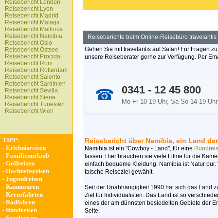
Reisebericht London
Reisebericht Lyon
Reisebericht Madrid
Reisebericht Malaga
Reisebericht Mallorca
Reisebericht Namibia
Reiseberichte beim Online-Reisebüro travelantis
Reisebericht Oslo
Gehen Sie mit travelantis auf Safari! Für Fragen
Reisebericht Ostsee
Reisebericht Procida
unsere Reiseberater gerne zur Verfügung. Per Emai
Reisebericht Rom
Reisebericht Rotterdam
Reisebericht Salento
Reisebericht Sardinien
0341 - 12 45 800
☎
Reisebericht Sevilla
Reisebericht Siena
Mo-Fr 10-19 Uhr, Sa-So 14-19 Uhr
Reisebericht Tunesien
Reisebericht Wien
TIPP:
Reisebericht über Namibia, ein Land de
-
Erlebnisreisen
Namibia ist ein "Cowboy - Land", für eine
Rundrei
-
Familienurlaub
lassen. Hier brauchen sie viele Filme für die K
-
Golfreisen
einfach bequeme Kleidung. Namibia ist Natur pur.
-
Hochzeitsreisen
falsche Reiseziel gewählt.
-
Jugendreisen
-
Kanutouren
Seit der Unabhängigkeit 1990 hat sich das Land zu
-
Kreuzfahrten
Ziel für Individualisten. Das Land ist so verschiede
-
Radfahren
eines der am dünnsten besiedelten Gebiete der Er
-
Rundreisen
Seite.
-
Segelreisen