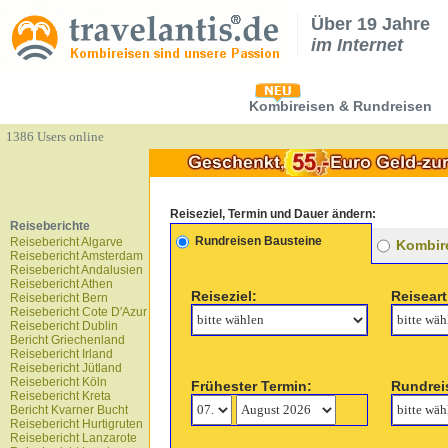
Über 19 Jahre
im Internet
Kombireisen & Rundreisen
1386 Users online
Reiseziel, Termin und Dauer ändern:
Reiseberichte
Rundreisen Bausteine
Reisebericht Algarve
Kombire
Reisebericht Amsterdam
Reisebericht Andalusien
Reisebericht Athen
Reiseziel:
Reiseart
Reisebericht Bern
Reisebericht Cote D'Azur
Reisebericht Dublin
Bericht Griechenland
Reisebericht Irland
Reisebericht Jütland
Reisebericht Köln
Frühester Termin:
Rundrei
Reisebericht Kreta
Bericht Kvarner Bucht
Reisebericht Hurtigruten
Reisebericht Lanzarote