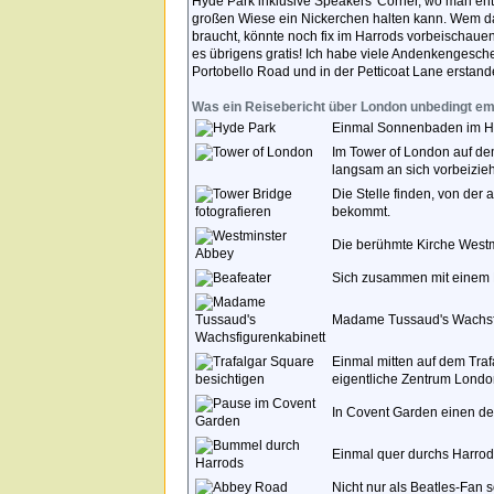
Hyde Park inklusive Speakers' Corner, wo man en
großen Wiese ein Nickerchen halten kann. Wem dabei
braucht, könnte noch fix im Harrods vorbeischau
es übrigens gratis! Ich habe viele Andenkengesc
Portobello Road und in der Petticoat Lane erstand
Was ein Reisebericht über London unbedingt e
Einmal Sonnenbaden im H
Im Tower of London auf d
langsam an sich vorbeizie
Die Stelle finden, von der
bekommt.
Die berühmte Kirche Westm
Sich zusammen mit einem B
Madame Tussaud's Wachsfig
Einmal mitten auf dem Traf
eigentliche Zentrum Londo
In Covent Garden einen der
Einmal quer durchs Harrods
Nicht nur als Beatles-Fan 