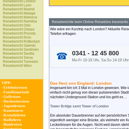
Reisebericht London
Reisebericht Lyon
Reisebericht Madrid
Reisebericht Malaga
Reisebericht Mallorca
Reisebericht Namibia
Reiseberichte beim Online-Reisebüro travelantis
Reisebericht Oslo
Wie wäre ein Kurztrip nach London? Aktuelle Rei
Reisebericht Ostsee
Reisebericht Procida
Telefon erfragen.
Reisebericht Rom
Reisebericht Rotterdam
Reisebericht Salento
Reisebericht Sardinien
0341 - 12 45 800
☎
Reisebericht Sevilla
Reisebericht Siena
Mo-Fr 10-19 Uhr, Sa-So 14-19 Uhr
Reisebericht Tunesien
Reisebericht Wien
TIPP:
Das Herz von England: London
-
Erlebnisreisen
Insgesamt bin ich 3 Mal in London gewesen. Wie l
-
Familienurlaub
einfach nicht genug von dieser pulsierenden Stadt
-
Golfreisen
nächsten Underground-Station und los geht es ...
-
Hochzeitsreisen
-
Jugendreisen
Tower Bridge samt Tower of London
-
Kanutouren
-
Kreuzfahrten
Ein absoluter Dauerbrenner auf der persönlichen Sig
-
Radfahren
eigentlich weniger eine Brücke, als vielmehr ei
-
Rundreisen
Leckerbissen für die Augen. Nicht weit davon steht
-
Segelreisen