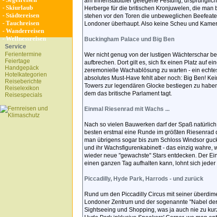
am Innenstadtufer gelegene Festung, ursprünglich 
-
Skiurlaub
Herberge für die britischen Kronjuwelen, die man
-
Städtereisen
stehen vor den Toren die unbeweglichen Beefeaters 
-
Tauchreisen
Londoner überhaupt. Also keine Scheu und Kamer
-
Wanderreisen
-
Wellnessreisen
Buckingham Palace und Big Ben
Service
Ferientermine
Wer nicht genug von der lustigen Wächterschar 
Feiertage
aufbrechen. Dort gilt es, sich fix einen Platz auf 
Handgepäck
zeremonielle Wachablösung zu warten - ein echt
Hotelkategorien
absolutes Must-Have fehlt aber noch: Big Ben! Ke
Reiseberichte
Towers zur legendären Glocke bestiegen zu haben.
Reiselexikon
dem das britische Parlament tagt.
Reisespecials
Einmal Riesenrad mit Wachs ...
Nach so vielen Bauwerken darf der Spaß natürlic
besten erstmal eine Runde im größten Riesenrad 
man übrigens sogar bis zum Schloss Windsor guc
und ihr Wachsfigurenkabinett - das einzig wahre, 
wieder neue "gewachste" Stars entdecken. Der Eintri
einen ganzen Tag aufhalten kann, lohnt sich jeder
Piccadilly, Hyde Park, Harrods - und zurück
Rund um den Piccadilly Circus mit seiner überdim
Londoner Zentrum und der sogenannte "Nabel der 
Sightseeing und Shopping, was ja auch nie zu kur