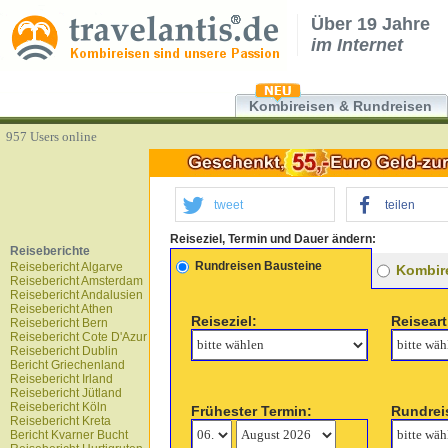
Über 19 Jahre
im Internet
Kombireisen & Rundreisen
957 Users online
tweet
teilen
Reiseziel, Termin und Dauer ändern:
Reiseberichte
Rundreisen Bausteine
Reisebericht Algarve
Kombire
Reisebericht Amsterdam
Reisebericht Andalusien
Reisebericht Athen
Reiseziel:
Reiseart
Reisebericht Bern
Reisebericht Cote D'Azur
Reisebericht Dublin
Bericht Griechenland
Reisebericht Irland
Reisebericht Jütland
Reisebericht Köln
Frühester Termin:
Rundrei
Reisebericht Kreta
Bericht Kvarner Bucht