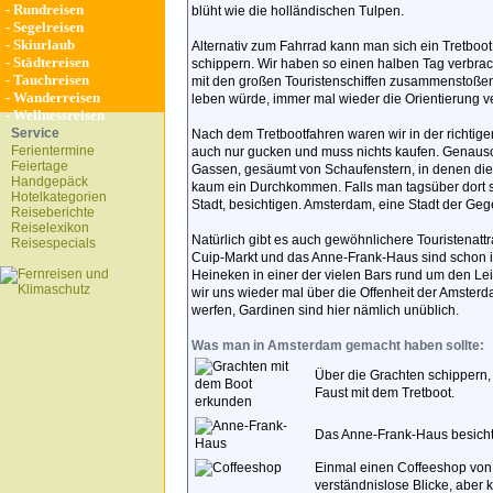
-
Rundreisen
blüht wie die holländischen Tulpen.
-
Segelreisen
-
Skiurlaub
Alternativ zum Fahrrad kann man sich ein Tretboo
-
Städtereisen
schippern. Wir haben so einen halben Tag verbrac
-
Tauchreisen
mit den großen Touristenschiffen zusammenstoßen
-
Wanderreisen
leben würde, immer mal wieder die Orientierung v
-
Wellnessreisen
Service
Nach dem Tretbootfahren waren wir in der richtig
Ferientermine
auch nur gucken und muss nichts kaufen. Genauso i
Feiertage
Gassen, gesäumt von Schaufenstern, in denen die P
Handgepäck
kaum ein Durchkommen. Falls man tagsüber dort sei
Hotelkategorien
Stadt, besichtigen. Amsterdam, eine Stadt der Geg
Reiseberichte
Reiselexikon
Natürlich gibt es auch gewöhnlichere Touristenatt
Reisespecials
Cuip-Markt und das Anne-Frank-Haus sind schon 
Heineken in einer der vielen Bars rund um den Le
wir uns wieder mal über die Offenheit der Amster
werfen, Gardinen sind hier nämlich unüblich.
Was man in Amsterdam gemacht haben sollte:
Über die Grachten schippern, 
Faust mit dem Tretboot.
Das Anne-Frank-Haus besicht
Einmal einen Coffeeshop von 
verständnislose Blicke, aber 