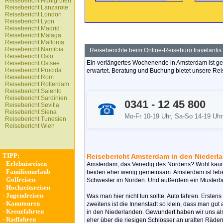
Reisebericht Hurtigruten
Reisebericht Lanzarote
Reisebericht London
Reisebericht Lyon
Reisebericht Madrid
Reisebericht Malaga
Reisebericht Mallorca
Reisebericht Namibia
Reiseberichte beim Online-Reisebüro travelantis
Reisebericht Oslo
Ein verlängertes Wochenende in Amsterdam ist gep
Reisebericht Ostsee
Reisebericht Procida
erwartet. Beratung und Buchung bietet unsere Rei
Reisebericht Rom
Reisebericht Rotterdam
Reisebericht Salento
Reisebericht Sardinien
0341 - 12 45 800
☎
Reisebericht Sevilla
Reisebericht Siena
Mo-Fr 10-19 Uhr, Sa-So 14-19 Uhr
Reisebericht Tunesien
Reisebericht Wien
TIPP:
Reisebericht Amsterdam in den Niederl
-
Erlebnisreisen
Amsterdam, das Venedig des Nordens? Wohl kaum
-
Familienurlaub
beiden eher wenig gemeinsam. Amsterdam ist lebend
-
Golfreisen
Schwester im Norden. Und außerdem ein Musterbeisp
-
Hochzeitsreisen
-
Jugendreisen
Was man hier nicht tun sollte: Auto fahren. Ersten
-
Kanutouren
zweitens ist die Innenstadt so klein, dass man gut a
-
Kreuzfahrten
in den Niederlanden. Gewundert haben wir uns also
-
Radfahren
eher über die riesigen Schlösser an uralten Räd