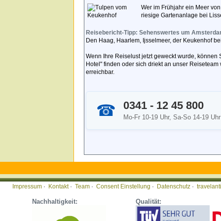
Wer im Frühjahr ein Meer vo
riesige Gartenanlage bei Liss
Reisebericht-Tipp: Sehenswertes um Amsterda
Den Haag, Haarlem, Ijsselmeer, der Keukenhof bei
Wenn Ihre Reiselust jetzt geweckt wurde, können
Hotel" finden oder sich driekt an unser Reiseteam
erreichbar.
0341 - 12 45 800
☎
Mo-Fr 10-19 Uhr, Sa-So 14-19 Uhr
Impressum
·
Kontakt
·
Team
·
Consent Einstellung
·
Datenschutz
·
travelan
Nachhaltigkeit:
Qualität: