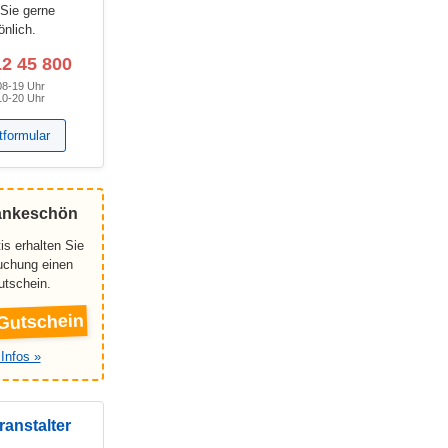
 Sie gerne
önlich.
12 45 800
08-19 Uhr
10-20 Uhr
tformular
ankeschön
is erhalten Sie
Buchung einen
utschein.
Gutschein
Infos »
ranstalter