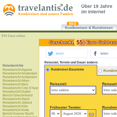
Über 19 Jahre
im Internet
Kombireisen & Rundreisen
910 Users online
tweet
teilen
Reiseziel, Termin und Dauer ändern:
Reiseberichte
Rundreisen Bausteine
Reisebericht Algarve
Kombire
Reisebericht Amsterdam
Reisebericht Andalusien
Reisebericht Athen
Reiseziel:
Reiseart
Reisebericht Bern
Reisebericht Cote D'Azur
Reisebericht Dublin
Bericht Griechenland
Reisebericht Irland
Reisebericht Jütland
Reisebericht Köln
Frühester Termin:
Rundrei
Reisebericht Kreta
Bericht Kvarner Bucht