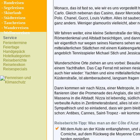
-
Rundreisen
-
Segelreisen
Monaco, das ist fast so, wie wir es uns vorgestell
-
Skiurlaub
Carlo. Gleich nebenan das Casino, davor Mercede
-
Städtereisen
Polo. Chanel, Gucci, Louis Vuitton. Alles ist saube
-
Tauchreisen
ganz anders. Weniger glamourös vielleicht, aber n
-
Wanderreisen
-
Wellnessreisen
Wir fahren weiter, eine kleine Seitenstraße der M
Service
Römerdenkmal und Altstadt besichtigen, und dan
Ferientermine
wir eigentlich nur wegen seines Namens sehen wol
Feiertage
mittelalterlichen Städtchen mit einem Kakteengarte
Handgepäck
angeblich Tennisspieler Michael Stich und Jessic
Hotelkategorien
Reiseberichte
Wunderschöne Orte ziehen an uns vorbei: Beauli
Reiselexikon
einem Yachthafen. Das Cap Ferrat mit seinen riesig
Reisespecials
auch hier wieder: Yachten und eine mittelalterlich
Küstenstraße, ist atemberaubend, langsam fragen wi
Dann kommen wir nach Nizza, einer Metropole, in 
flanieren über die Promenade des Anglais, die sich
Massena in die Altstadt. Nizza ist lebendig, südlic
verbeulte Autos in Zentimeterabstand, alles ist ein
Sympathisch und so einladend, dass wir gern blei
schon: Antibes, Cannes, Saint-Tropez - wir komme
Reisebericht-Tipp: Was man an der Côte d'Azur 
Mit dem Auto an der Küste entlangfahren, und
Corniche, auf dem Rückweg die Moyenne Corn
besten genießen.