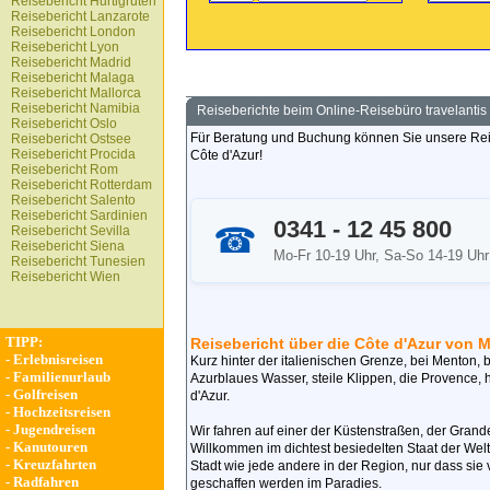
Reisebericht Hurtigruten
Reisebericht Lanzarote
Reisebericht London
Reisebericht Lyon
Reisebericht Madrid
Reisebericht Malaga
Reisebericht Mallorca
Reisebericht Namibia
Reiseberichte beim Online-Reisebüro travelantis
Reisebericht Oslo
Für Beratung und Buchung können Sie unsere Reise
Reisebericht Ostsee
Reisebericht Procida
Côte d'Azur!
Reisebericht Rom
Reisebericht Rotterdam
Reisebericht Salento
Reisebericht Sardinien
0341 - 12 45 800
☎
Reisebericht Sevilla
Reisebericht Siena
Mo-Fr 10-19 Uhr, Sa-So 14-19 Uhr
Reisebericht Tunesien
Reisebericht Wien
TIPP:
Reisebericht über die Côte d'Azur von 
-
Erlebnisreisen
Kurz hinter der italienischen Grenze, bei Menton, 
-
Familienurlaub
Azurblaues Wasser, steile Klippen, die Provence, 
-
Golfreisen
d'Azur.
-
Hochzeitsreisen
-
Jugendreisen
Wir fahren auf einer der Küstenstraßen, der Gran
-
Kanutouren
Willkommen im dichtest besiedelten Staat der Welt. 
-
Kreuzfahrten
Stadt wie jede andere in der Region, nur dass sie
-
Radfahren
geschaffen werden im Paradies.