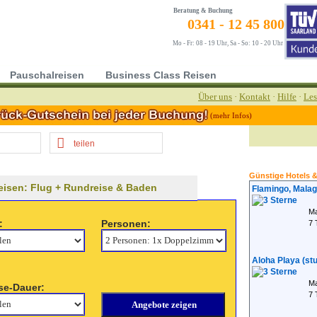
Beratung & Buchung
0341 - 12 45 800
Mo - Fr: 08 - 19 Uhr, Sa - So: 10 - 20 Uhr
Pauschalreisen
Business Class Reisen
Über uns
·
Kontakt
·
Hilfe
·
Les
(mehr Infos)
teilen
Günstige Hotels 
isen: Flug + Rundreise & Baden
Flamingo, Mala
Ma
:
Personen:
7 
Aloha Playa (st
Ma
se-Dauer:
7 