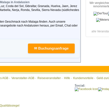
 Malaga in Andalusien
Wir vergleiche
uz, Costa del Sol, Gibraltar, Granada, Huelva, Jaen, Jerez
renommierte
arbella, Nerja, Ronda, Sevilla, Sierra Nevada (südlichestes
jeden Geschmack nach Malaga finden. Auch unsere
iseangebote nach Andalusien heraus, per Email, Chat oder
alle Veransta
✉ Buchungsanfrage
tis AGB
·
Veranstalter-AGB
·
Reiseveranstalter
·
Hilfe
·
Kundenvorteile
·
Geld-zur
Social: