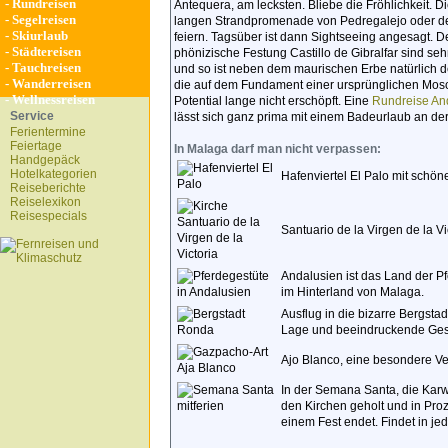
-
Rundreisen
Antequera, am lecksten. Bliebe die Fröhlichkeit. D
-
Segelreisen
langen Strandpromenade von Pedregalejo oder dem
-
Skiurlaub
feiern. Tagsüber ist dann Sightseeing angesagt. D
-
Städtereisen
phönizische Festung Castillo de Gibralfar sind seh
-
Tauchreisen
und so ist neben dem maurischen Erbe natürlich de
-
Wanderreisen
die auf dem Fundament einer ursprünglichen Mos
-
Wellnessreisen
Potential lange nicht erschöpft. Eine
Rundreise An
Service
lässt sich ganz prima mit einem Badeurlaub an de
Ferientermine
Feiertage
In Malaga darf man nicht verpassen:
Handgepäck
Hotelkategorien
Hafenviertel El Palo mit schö
Reiseberichte
Reiselexikon
Reisespecials
Santuario de la Virgen de la Vi
Andalusien ist das Land der P
im Hinterland von Malaga.
Ausflug in die bizarre Bergst
Lage und beeindruckende Gesc
Ajo Blanco, eine besondere V
In der Semana Santa, die Kar
den Kirchen geholt und in Pro
einem Fest endet. Findet in jed