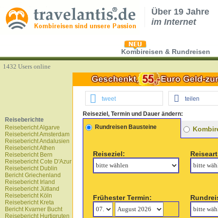
Über 19 Jahre
im Internet
Kombireisen & Rundreisen
1432 Users online
tweet
teilen
Reiseziel, Termin und Dauer ändern:
Reiseberichte
Rundreisen Bausteine
Reisebericht Algarve
Kombire
Reisebericht Amsterdam
Reisebericht Andalusien
Reisebericht Athen
Reiseziel:
Reiseart
Reisebericht Bern
Reisebericht Cote D'Azur
Reisebericht Dublin
Bericht Griechenland
Reisebericht Irland
Reisebericht Jütland
Reisebericht Köln
Frühester Termin:
Rundrei
Reisebericht Kreta
Bericht Kvarner Bucht
Reisebericht Hurtigruten