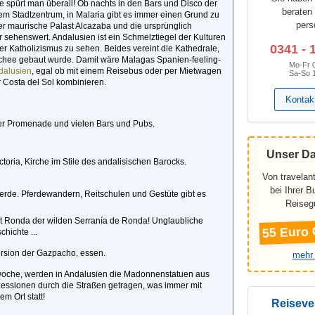
ie spürt man überall! Ob nachts in den Bars und Disco der
beraten
 Stadtzentrum, in Malaria gibt es immer einen Grund zu
pers
er maurische Palast Alcazaba und die ursprünglich
r sehenswert. Andalusien ist ein Schmelztiegel der Kulturen
0341 - 
r Katholizismus zu sehen. Beides vereint die Kathedrale,
chee gebaut wurde. Damit wäre Malagas Spanien-feeling-
Mo-Fr 
dalusien
, egal ob mit einem Reisebus oder per Mietwagen
Sa-So 
r Costa del Sol kombinieren.
Kontak
ner Promenade und vielen Bars und Pubs.
Unser D
ctoria, Kirche im Stile des andalisischen Barocks.
Von travelant
bei Ihrer 
ferde. Pferdewandern, Reitschulen und Gestüte gibt es
Reiseg
adt Ronda der wilden Serranía de Ronda! Unglaubliche
55 Euro 
hichte ...
ersion der Gazpacho, essen.
mehr 
woche, werden in Andalusien die Madonnenstatuen aus
zessionen durch die Straßen getragen, was immer mit
em Ort statt!
Reiseve