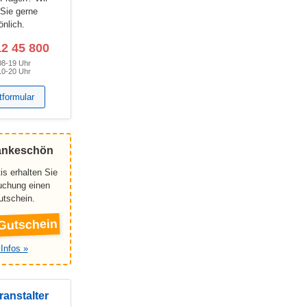
 Sie gerne
önlich.
12 45 800
08-19 Uhr
10-20 Uhr
tformular
ankeschön
is erhalten Sie
Buchung einen
utschein.
Gutschein
Infos »
ranstalter