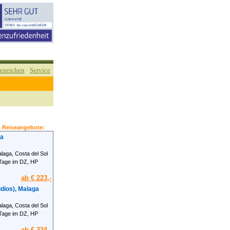
ezeichen
·
Service
& Reiseangebote:
ga
laga, Costa del Sol
Tage im DZ, HP
ab € 223,-
udios), Malaga
laga, Costa del Sol
Tage im DZ, HP
ab € 224,-