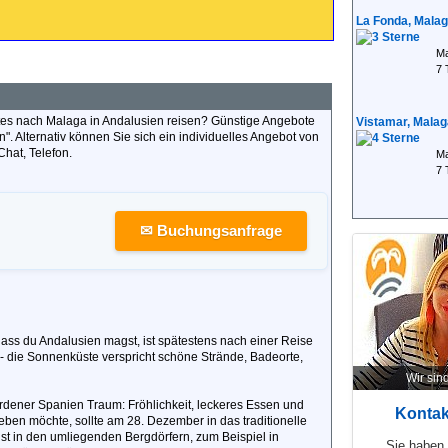
La Fonda, Mala
Ma
7 
tes nach Malaga in Andalusien reisen? Günstige Angebote
Vistamar, Malag
n". Alternativ können Sie sich ein individuelles Angebot von
Chat, Telefon.
Ma
7 
✉ Buchungsanfrage
ass du Andalusien magst, ist spätestens nach einer Reise
l - die Sonnenküste verspricht schöne Strände, Badeorte,
Wir sind
ordener Spanien Traum: Fröhlichkeit, leckeres Essen und
Kontak
ben möchte, sollte am 28. Dezember in das traditionelle
st in den umliegenden Bergdörfern, zum Beispiel in
Sie haben