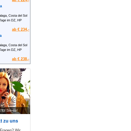
ga
laga, Costa del Sol
Tage im DZ, HP
ab € 234,-
a
laga, Costa del Sol
Tage im DZ, HP
ab € 238,-
 für Sie da!
t zu uns
 Fragen? Wir