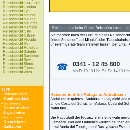
Reisebericht Lanzarote
Reisebericht London
Reisebericht Lyon
Reisebericht Madrid
Reisebericht Malaga
Reisebericht Mallorca
Reisebericht Namibia
Reiseberichte beim Online-Reisebüro travelantis
Reisebericht Oslo
Sie möchten nach der Lektüre dieses Reiseberich
Reisebericht Ostsee
Reisebericht Procida
finden Sie unter "Last Minute" oder "Pauschalreise
Reisebericht Rom
unserem Beraterteam erstellen lassen, per Email, 
Reisebericht Rotterdam
Reisebericht Salento
Reisebericht Sardinien
Reisebericht Sevilla
0341 - 12 45 800
Reisebericht Siena
☎
Reisebericht Tunesien
Mo-Fr 10-19 Uhr, Sa-So 14-19 Uhr
Reisebericht Wien
TIPP:
-
Erlebnisreisen
Reisebericht für Malaga in Andalusien
-
Familienurlaub
Andalucia te quieres - Andalusien mag dich! Und d
-
Golfreisen
an die Costa del Sol sicher. Malaga, Costa del So
-
Hochzeitsreisen
Natur und ...
-
Jugendreisen
-
Kanutouren
Die Hauptstadt der Provinz ist wie eine wahr gew
-
Kreuzfahrten
Flamenco. Wer den Flamenco wirklich hautnah erle
-
Radfahren
Lokal Venta del Tunel gehen! Das typische Essen i